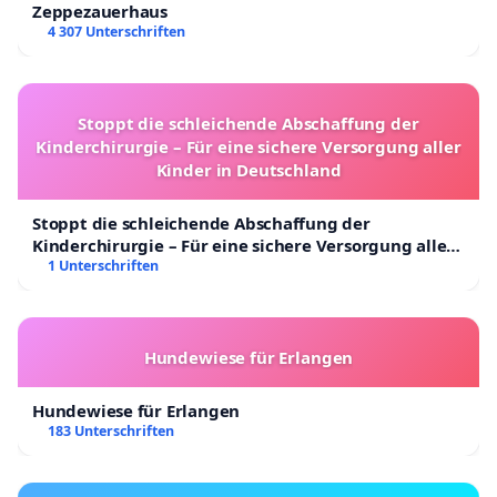
Zeppezauerhaus
4 307 Unterschriften
Stoppt die schleichende Abschaffung der
Kinderchirurgie – Für eine sichere Versorgung aller
Kinder in Deutschland
Stoppt die schleichende Abschaffung der
Kinderchirurgie – Für eine sichere Versorgung aller
Kinder in Deutschland
1 Unterschriften
Hundewiese für Erlangen
Hundewiese für Erlangen
183 Unterschriften