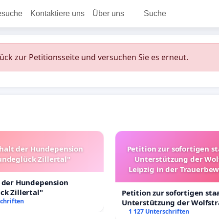
esuche
Kontaktiere uns
Über uns
Suche
rück zur Petitionsseite und versuchen Sie es erneut.
halt der Hundepension
Petition zur sofortigen s
ndeglück Zillertal"
Unterstützung der Wol
Leipzig in der Trauerbe
t der Hundepension
k Zillertal"
Petition zur sofortigen sta
chriften
Unterstützung der Wolfst
Leipzig in der Trauerbewä
1 127 Unterschriften