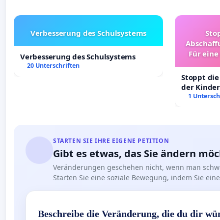
Verbesserung des Schulsystems
Sto
Abschaff
Für eine
Verbesserung des Schulsystems
Ki
20 Unterschriften
Stoppt die
der Kinder
sichere Ve
1 Untersch
Deutschla
STARTEN SIE IHRE EIGENE PETITION
Gibt es etwas, das Sie ändern mö
Veränderungen geschehen nicht, wenn man schwe
Starten Sie eine soziale Bewegung, indem Sie eine 
Beschreibe die Veränderung, die du dir wü