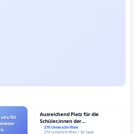
Ausreichend Platz für die
 uns für
Schüler.innen der
hweizer
Schönbergschule
270 Unterschriften
n.
270 Unterschriften / 30 Tage