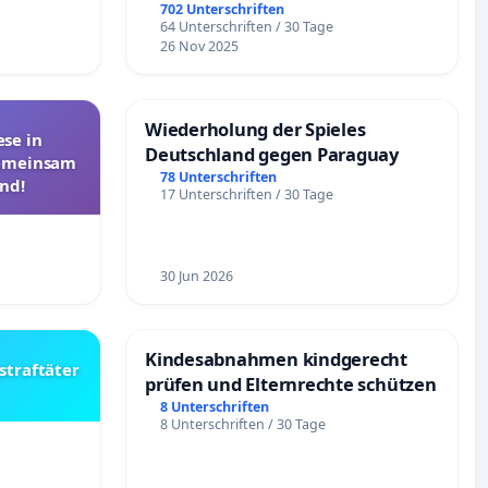
Überprüfung und Alternativen
702 Unterschriften
64 Unterschriften / 30 Tage
26 Nov 2025
Wiederholung der Spieles
se in
Deutschland gegen Paraguay
Gemeinsam
78 Unterschriften
nd!
17 Unterschriften / 30 Tage
30 Jun 2026
Kindesabnahmen kindgerecht
straftäter
prüfen und Elternrechte schützen
8 Unterschriften
8 Unterschriften / 30 Tage