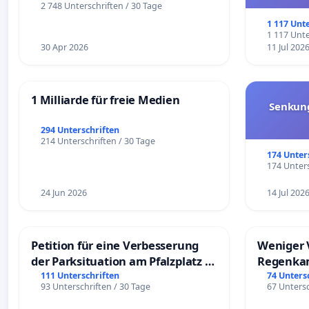
und ul
2 748 Unterschriften / 30 Tage
1 117 Unt
1 117 Unte
30 Apr 2026
11 Jul 202
1 Milliarde für freie Medien
Senkun
294 Unterschriften
214 Unterschriften / 30 Tage
174 Unter
174 Unters
24 Jun 2026
14 Jul 202
Petition für eine Verbesserung
Weniger 
der Parksituation am Pfalzplatz in
Regenka
Mannheim
111 Unterschriften
74 Unters
93 Unterschriften / 30 Tage
67 Untersc