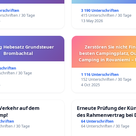
trararen Erkrankungen
erschriften
3 190 Unterschriften
rschriften / 30 Tage
415 Unterschriften / 30 Tage
6
13 May 2026
g Hebesatz Grundsteuer
Zerstören Sie nicht Fi
Brombachtal
besten Campingplatz, O
Camping in Rovaniemi –
Umzug!
schriften
chriften / 30 Tage
1 116 Unterschriften
152 Unterschriften / 30 Tage
6
4 Oct 2025
Verkehr auf dem
Erneute Prüfung der Kü
mp!
des Rahmenvertrag bei 
Fahrwegdienste Gmbh
chriften
64 Unterschriften
hriften / 30 Tage
64 Unterschriften / 30 Tage