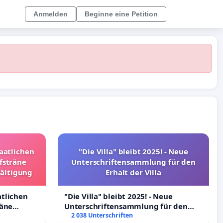
Anmelden
Beginne eine Petition
taatlichen
"Die Villa" bleibt 2025! - Neue
fsträne
Unterschriftensammlung für den
wältigung
Erhalt der Villa
atlichen
"Die Villa" bleibt 2025! - Neue
räne
Unterschriftensammlung für den
ltigung
Erhalt der Villa
2 038 Unterschriften