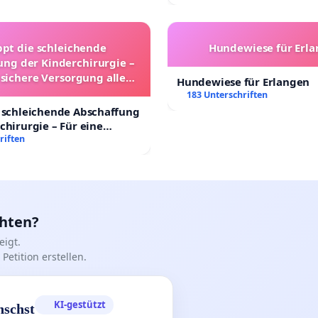
ppt die schleichende
Hundewiese für Erl
ung der Kinderchirurgie –
 sichere Versorgung aller
Hundewiese für Erlangen
nder in Deutschland
183 Unterschriften
 schleichende Abschaffung
chirurgie – Für eine
rsorgung aller Kinder in
riften
nd
chten?
igt.
Petition erstellen.
KI-gestützt
nschst