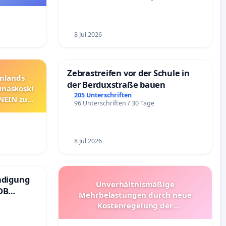
8 Jul 2026
Zebrastreifen vor der Schule in
nnlands
der Berduxstraße bauen
unaskoski
205 Unterschriften
 NEIN zum
96 Unterschriften / 30 Tage
8 Jul 2026
ndigung
Unverhältnismäßige
DB
Mehrbelastungen durch neue
Kostenregelung der
Schülerbeförderung – Bitte um