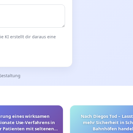
 KI erstellt dir daraus eine
Gestaltung
hrung eines wirksamen
Nach Diegos Tod – Lasst
onate Use-Verfahrens in
mehr Sicherheit in Sc
r Patienten mit seltenen
Bahnhöfen handel