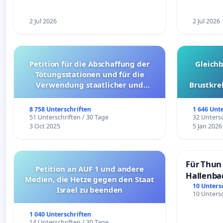
2 Jul 2026
2 Jul 2026
Petition für die Abschaffung der
Gleich
Tötungsstationen und für die
Verwendung staatlicher und
Brustkre
kommunaler Mittel zur Prävention
8 758 Unterschriften
1 646 Unt
51 Unterschriften / 30 Tage
32 Untersc
3 Oct 2025
5 Jan 2026
Für Thun 
Petition an AUF 1 und andere
Hallenba
Medien, die Hetze gegen den Staat
schaffen
10 Unters
Israel zu beenden
10 Untersc
1 040 Unterschriften
14 Unterschriften / 30 Tage