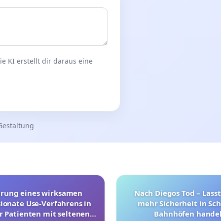
 KI erstellt dir daraus eine
Gestaltung
hrung eines wirksamen
Nach Diegos Tod – Lasst
onate Use-Verfahrens in
mehr Sicherheit in Sc
r Patienten mit seltenen
Bahnhöfen handel