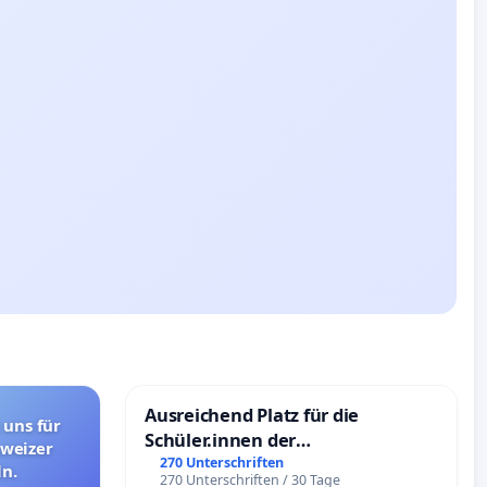
Ausreichend Platz für die
 uns für
Schüler.innen der
hweizer
Schönbergschule
270 Unterschriften
n.
270 Unterschriften / 30 Tage