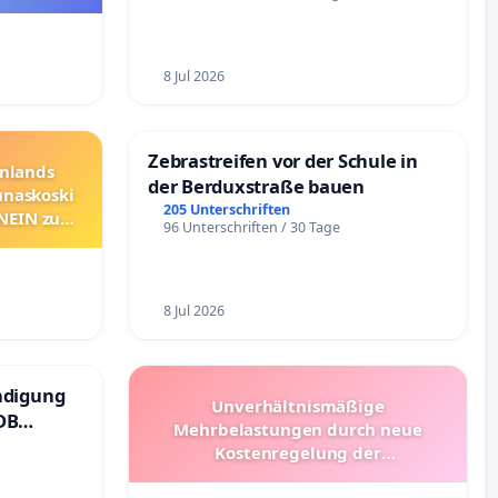
8 Jul 2026
Zebrastreifen vor der Schule in
nnlands
der Berduxstraße bauen
unaskoski
205 Unterschriften
 NEIN zum
96 Unterschriften / 30 Tage
8 Jul 2026
ndigung
Unverhältnismäßige
DB
Mehrbelastungen durch neue
Kostenregelung der
Schülerbeförderung – Bitte um