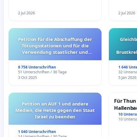
2 Jul 2026
2 Jul 2026
Petition für die Abschaffung der
Gleich
Tötungsstationen und für die
Verwendung staatlicher und
Brustkre
kommunaler Mittel zur Prävention
8 758 Unterschriften
1 646 Unt
51 Unterschriften / 30 Tage
32 Untersc
3 Oct 2025
5 Jan 2026
Für Thun 
Petition an AUF 1 und andere
Hallenba
Medien, die Hetze gegen den Staat
schaffen
10 Unters
Israel zu beenden
10 Untersc
1 040 Unterschriften
14 Unterschriften / 30 Tage