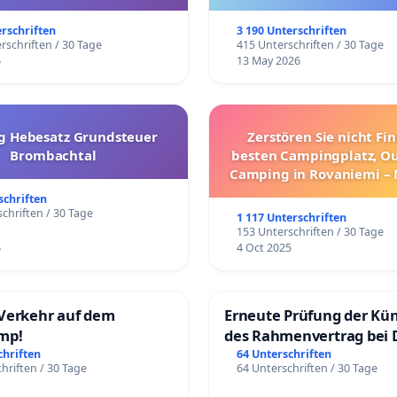
trararen Erkrankungen
erschriften
3 190 Unterschriften
rschriften / 30 Tage
415 Unterschriften / 30 Tage
6
13 May 2026
g Hebesatz Grundsteuer
Zerstören Sie nicht Fi
Brombachtal
besten Campingplatz, O
Camping in Rovaniemi –
Umzug!
schriften
chriften / 30 Tage
1 117 Unterschriften
153 Unterschriften / 30 Tage
6
4 Oct 2025
Verkehr auf dem
Erneute Prüfung der Kü
mp!
des Rahmenvertrag bei 
Fahrwegdienste Gmbh
chriften
64 Unterschriften
hriften / 30 Tage
64 Unterschriften / 30 Tage