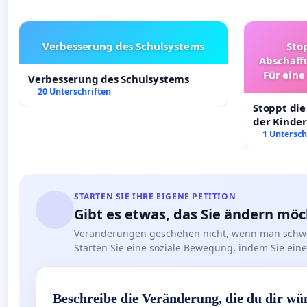
Verbesserung des Schulsystems
Sto
Abschaff
Für eine
Verbesserung des Schulsystems
Ki
20 Unterschriften
Stoppt die
der Kinder
sichere Ve
1 Untersch
Deutschla
STARTEN SIE IHRE EIGENE PETITION
Gibt es etwas, das Sie ändern mö
Veränderungen geschehen nicht, wenn man schwe
Starten Sie eine soziale Bewegung, indem Sie eine 
Beschreibe die Veränderung, die du dir wü