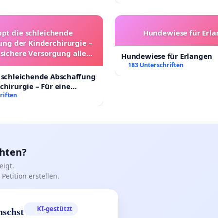
ppt die schleichende
Hundewiese für Erl
ung der Kinderchirurgie –
 sichere Versorgung aller
Hundewiese für Erlangen
nder in Deutschland
183 Unterschriften
 schleichende Abschaffung
chirurgie – Für eine
rsorgung aller Kinder in
riften
nd
chten?
igt.
Petition erstellen.
KI-gestützt
nschst