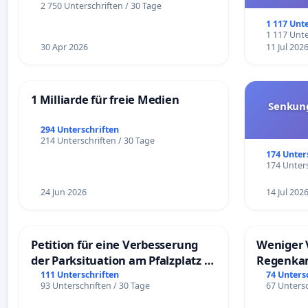
und ul
2 750 Unterschriften / 30 Tage
1 117 Unt
1 117 Unte
30 Apr 2026
11 Jul 202
1 Milliarde für freie Medien
Senkun
294 Unterschriften
214 Unterschriften / 30 Tage
174 Unter
174 Unters
24 Jun 2026
14 Jul 202
Petition für eine Verbesserung
Weniger 
der Parksituation am Pfalzplatz in
Regenka
Mannheim
111 Unterschriften
74 Unters
93 Unterschriften / 30 Tage
67 Untersc