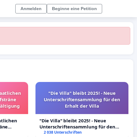
Anmelden
Beginne eine Petition
taatlichen
"Die Villa" bleibt 2025! - Neue
fsträne
Unterschriftensammlung für den
wältigung
Erhalt der Villa
atlichen
"Die Villa" bleibt 2025! - Neue
räne
Unterschriftensammlung für den
ltigung
Erhalt der Villa
2 038 Unterschriften