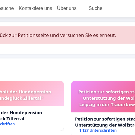
esuche
Kontaktiere uns
Über uns
Suche
rück zur Petitionsseite und versuchen Sie es erneut.
halt der Hundepension
Petition zur sofortigen s
ndeglück Zillertal"
Unterstützung der Wol
Leipzig in der Trauerbe
t der Hundepension
k Zillertal"
Petition zur sofortigen sta
chriften
Unterstützung der Wolfst
Leipzig in der Trauerbewä
1 127 Unterschriften