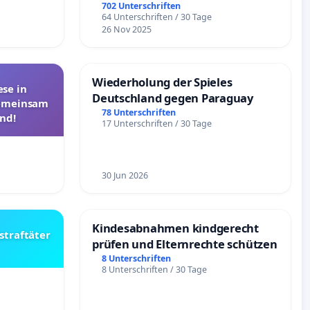
Überprüfung und Alternativen
702 Unterschriften
64 Unterschriften / 30 Tage
26 Nov 2025
Wiederholung der Spieles
se in
Deutschland gegen Paraguay
Gemeinsam
78 Unterschriften
nd!
17 Unterschriften / 30 Tage
30 Jun 2026
Kindesabnahmen kindgerecht
straftäter
prüfen und Elternrechte schützen
8 Unterschriften
8 Unterschriften / 30 Tage