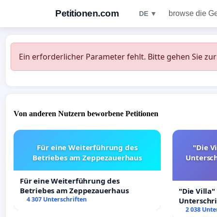
Petitionen.com
browse die G
DE ▼
Ein erforderlicher Parameter fehlt. Bitte gehen Sie zu
Von anderen Nutzern beworbene Petitionen
Für eine Weiterführung des
"Die Vi
Betriebes am Zeppezauerhaus
Untersc
Für eine Weiterführung des
Betriebes am Zeppezauerhaus
"Die Villa"
4 307 Unterschriften
Unterschr
Erhalt der 
2 038 Unte