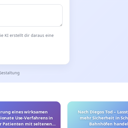
 KI erstellt dir daraus eine
Gestaltung
hrung eines wirksamen
Nach Diegos Tod – Lasst
onate Use-Verfahrens in
mehr Sicherheit in Sc
r Patienten mit seltenen
Bahnhöfen handel