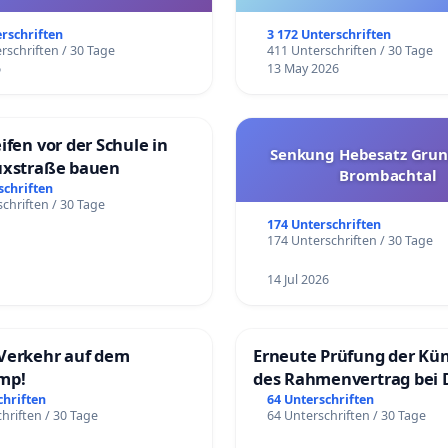
trararen Erkrankungen
erschriften
3 172 Unterschriften
rschriften / 30 Tage
411 Unterschriften / 30 Tage
6
13 May 2026
ifen vor der Schule in
Senkung Hebesatz Grun
uxstraße bauen
Brombachtal
schriften
chriften / 30 Tage
174 Unterschriften
174 Unterschriften / 30 Tage
14 Jul 2026
Verkehr auf dem
Erneute Prüfung der Kü
mp!
des Rahmenvertrag bei 
Fahrwegdienste Gmbh
chriften
64 Unterschriften
hriften / 30 Tage
64 Unterschriften / 30 Tage