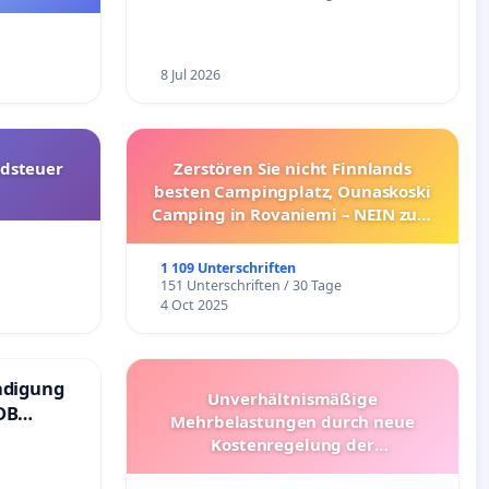
8 Jul 2026
dsteuer
Zerstören Sie nicht Finnlands
besten Campingplatz, Ounaskoski
Camping in Rovaniemi – NEIN zum
Umzug!
1 109 Unterschriften
151 Unterschriften / 30 Tage
4 Oct 2025
ndigung
Unverhältnismäßige
DB
Mehrbelastungen durch neue
Kostenregelung der
Schülerbeförderung – Bitte um