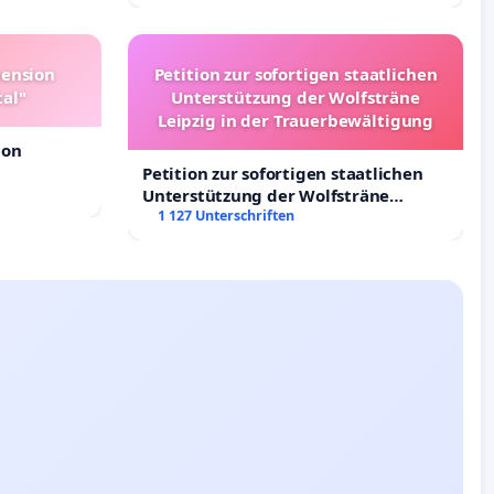
Deutschland
pension
Petition zur sofortigen staatlichen
tal"
Unterstützung der Wolfsträne
Leipzig in der Trauerbewältigung
ion
Petition zur sofortigen staatlichen
Unterstützung der Wolfsträne
Leipzig in der Trauerbewältigung
1 127 Unterschriften