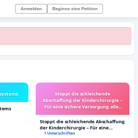
Anmelden
Beginne eine Petition
lsystems
Stoppt die schleichende
Abschaffung der Kinderchirurgie –
Für eine sichere Versorgung aller
stems
Kinder in Deutschland
Stoppt die schleichende Abschaffung
der Kinderchirurgie – Für eine
sichere Versorgung aller Kinder in
1 Unterschriften