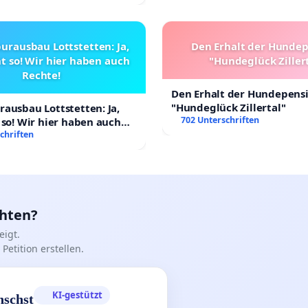
urausbau Lottstetten: Ja,
Den Erhalt der Hunde
t so! Wir hier haben auch
"Hundeglück Ziller
Rechte!
Den Erhalt der Hundepens
"Hundeglück Zillertal"
ausbau Lottstetten: Ja,
702 Unterschriften
 so! Wir hier haben auch
chriften
chten?
igt.
Petition erstellen.
KI-gestützt
nschst