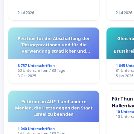
2 Jul 2026
2 Jul 2026
Petition für die Abschaffung der
Gleich
Tötungsstationen und für die
Verwendung staatlicher und
Brustkre
kommunaler Mittel zur Prävention
8 757 Unterschriften
1 645 Unt
60 Unterschriften / 30 Tage
31 Untersc
3 Oct 2025
5 Jan 2026
Für Thun 
Petition an AUF 1 und andere
Hallenba
Medien, die Hetze gegen den Staat
schaffen
10 Unters
Israel zu beenden
10 Untersc
1 040 Unterschriften
14 Unterschriften / 30 Tage