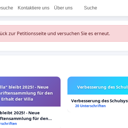
esuche
Kontaktiere uns
Über uns
Suche
rück zur Petitionsseite und versuchen Sie es erneut.
lla" bleibt 2025! - Neue
Verbesserung des Schu
hriftensammlung für den
Erhalt der Villa
Verbesserung des Schulsy
20 Unterschriften
 bleibt 2025! - Neue
iftensammlung für den
Villa
rschriften