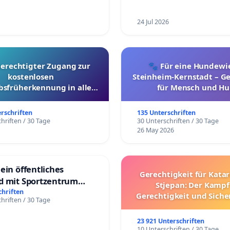
24 Jul 2026
berechtigter Zugang zur
🐾 Für eine Hundewie
kostenlosen
Steinheim-Kernstadt – 
bsfrüherkennung in allen
für Mensch und Hu
Kantonen
erschriften
135 Unterschriften
hriften / 30 Tage
30 Unterschriften / 30 Tage
26 May 2026
ein öffentliches
Gerechtigkeit für Kata
d mit Sportzentrum
Stjepan: Der Kampf
chriften
Gerechtigkeit und Siche
hriften / 30 Tage
den kroatischen St
23 921 Unterschriften
10 Unterschriften / 30 Tage