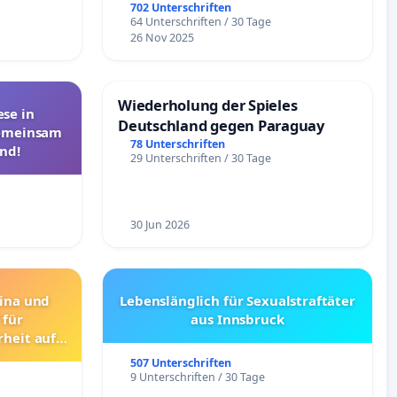
Überprüfung und Alternativen
702 Unterschriften
64 Unterschriften / 30 Tage
26 Nov 2025
Wiederholung der Spieles
se in
Deutschland gegen Paraguay
Gemeinsam
78 Unterschriften
nd!
29 Unterschriften / 30 Tage
30 Jun 2026
rina und
Lebenslänglich für Sexualstraftäter
 für
aus Innsbruck
rheit auf
raßen
507 Unterschriften
9 Unterschriften / 30 Tage