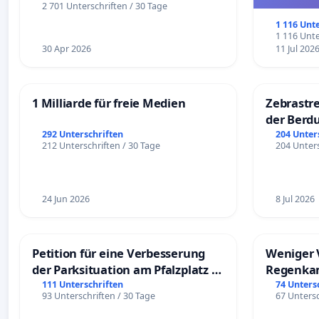
und ul
2 701 Unterschriften / 30 Tage
1 116 Unt
1 116 Unte
30 Apr 2026
11 Jul 202
1 Milliarde für freie Medien
Zebrastre
der Berd
292 Unterschriften
204 Unter
212 Unterschriften / 30 Tage
204 Unters
24 Jun 2026
8 Jul 2026
Petition für eine Verbesserung
Weniger 
der Parksituation am Pfalzplatz in
Regenka
Mannheim
111 Unterschriften
74 Unters
93 Unterschriften / 30 Tage
67 Untersc