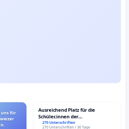
Ausreichend Platz für die
 uns für
Schüler.innen der
hweizer
Schönbergschule
270 Unterschriften
n.
270 Unterschriften / 30 Tage