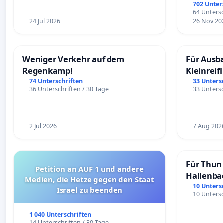
Überpr
702 Unter
64 Untersc
24 Jul 2026
26 Nov 20
Weniger Verkehr auf dem
Für Ausb
Regenkamp!
Kleinreif
74 Unterschriften
33 Unters
36 Unterschriften / 30 Tage
33 Untersc
2 Jul 2026
7 Aug 202
Für Thun 
Petition an AUF 1 und andere
Hallenba
Medien, die Hetze gegen den Staat
schaffen
10 Unters
Israel zu beenden
10 Untersc
1 040 Unterschriften
14 Unterschriften / 30 Tage