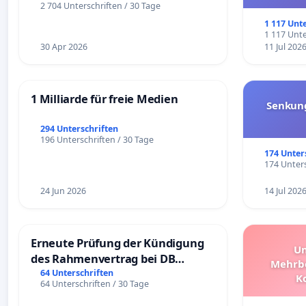
und ul
2 704 Unterschriften / 30 Tage
1 117 Unt
1 117 Unte
30 Apr 2026
11 Jul 202
1 Milliarde für freie Medien
Senkun
294 Unterschriften
196 Unterschriften / 30 Tage
174 Unter
174 Unters
24 Jun 2026
14 Jul 202
Erneute Prüfung der Kündigung
Un
des Rahmenvertrag bei DB
Mehrbe
Fahrwegdienste Gmbh
64 Unterschriften
K
64 Unterschriften / 30 Tage
Schüler