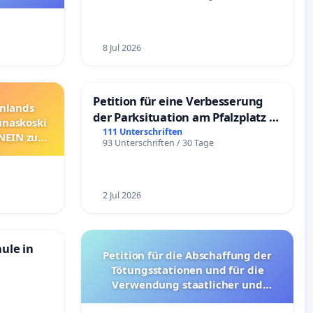
8 Jul 2026
Petition für eine Verbesserung
nnlands
der Parksituation am Pfalzplatz in
unaskoski
Mannheim
111 Unterschriften
 NEIN zum
93 Unterschriften / 30 Tage
2 Jul 2026
hule in
Petition für die Abschaffung der
Tötungsstationen und für die
Verwendung staatlicher und
kommunaler Mittel zur Prävention