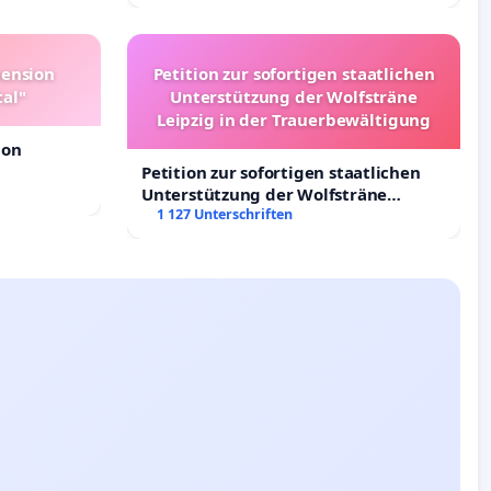
Deutschland
pension
Petition zur sofortigen staatlichen
tal"
Unterstützung der Wolfsträne
Leipzig in der Trauerbewältigung
ion
Petition zur sofortigen staatlichen
Unterstützung der Wolfsträne
Leipzig in der Trauerbewältigung
1 127 Unterschriften