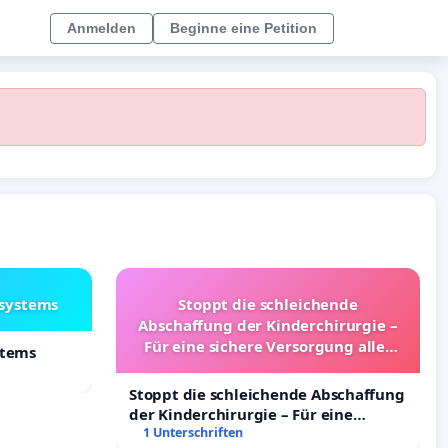
Anmelden
Beginne eine Petition
lsystems
Stoppt die schleichende
Abschaffung der Kinderchirurgie –
Für eine sichere Versorgung aller
stems
Kinder in Deutschland
Stoppt die schleichende Abschaffung
der Kinderchirurgie – Für eine
sichere Versorgung aller Kinder in
1 Unterschriften