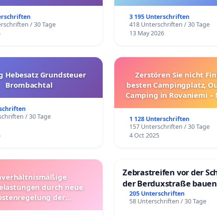
trararen Erkrankungen
erschriften
3 195 Unterschriften
rschriften / 30 Tage
418 Unterschriften / 30 Tage
6
13 May 2026
g Hebesatz Grundsteuer
Zerstören Sie nicht Fi
Brombachtal
besten Campingplatz, O
Camping in Rovaniemi –
Umzug!
schriften
chriften / 30 Tage
1 128 Unterschriften
157 Unterschriften / 30 Tage
6
4 Oct 2025
Zebrastreifen vor der Sc
verhältnismäßige
der Berduxstraße bauen
lastungen durch neue
205 Unterschriften
ostenregelung der
58 Unterschriften / 30 Tage
beförderung – Bitte um