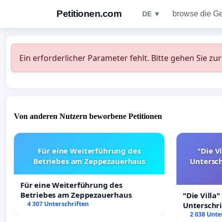
Petitionen.com
browse die G
DE ▼
Ein erforderlicher Parameter fehlt. Bitte gehen Sie zu
Von anderen Nutzern beworbene Petitionen
Für eine Weiterführung des
"Die Vi
Betriebes am Zeppezauerhaus
Untersc
Für eine Weiterführung des
Betriebes am Zeppezauerhaus
"Die Villa"
4 307 Unterschriften
Unterschr
Erhalt der 
2 038 Unte