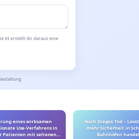
 KI erstellt dir daraus eine
Gestaltung
hrung eines wirksamen
Nach Diegos Tod – Lasst
onate Use-Verfahrens in
mehr Sicherheit in Sc
r Patienten mit seltenen
Bahnhöfen handel