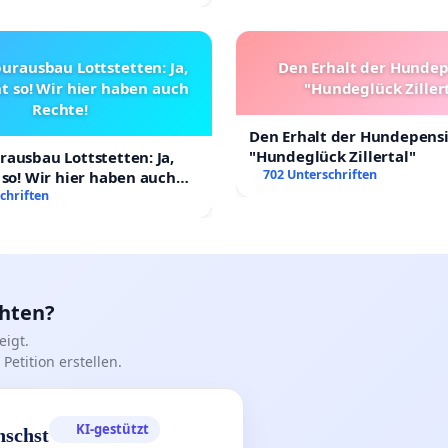
urausbau Lottstetten: Ja,
Den Erhalt der Hunde
t so! Wir hier haben auch
"Hundeglück Ziller
Rechte!
Den Erhalt der Hundepens
"Hundeglück Zillertal"
ausbau Lottstetten: Ja,
702 Unterschriften
 so! Wir hier haben auch
chriften
chten?
igt.
Petition erstellen.
KI-gestützt
nschst