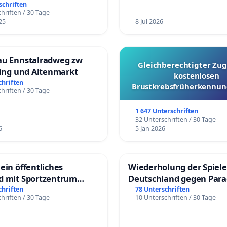
üfung und Alternativen
schriften
hriften / 30 Tage
25
8 Jul 2026
au Ennstalradweg zw
Gleichberechtigter Zug
ling und Altenmarkt
kostenlosen
chriften
Brustkrebsfrüherkennung
hriften / 30 Tage
Kantonen
1 647 Unterschriften
32 Unterschriften / 30 Tage
6
5 Jan 2026
ein öffentliches
Wiederholung der Spiele
d mit Sportzentrum
Deutschland gegen Par
chriften
78 Unterschriften
hriften / 30 Tage
10 Unterschriften / 30 Tage