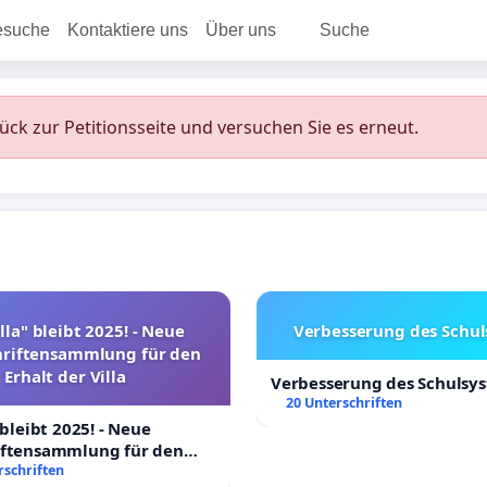
esuche
Kontaktiere uns
Über uns
Suche
rück zur Petitionsseite und versuchen Sie es erneut.
lla" bleibt 2025! - Neue
Verbesserung des Schu
hriftensammlung für den
Erhalt der Villa
Verbesserung des Schulsy
20 Unterschriften
 bleibt 2025! - Neue
iftensammlung für den
Villa
rschriften