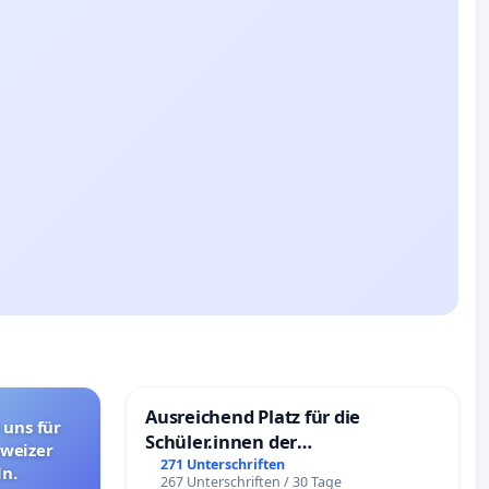
Ausreichend Platz für die
 uns für
Schüler.innen der
hweizer
Schönbergschule
271 Unterschriften
n.
267 Unterschriften / 30 Tage