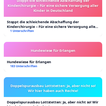
Stoppt die schleichende Abschaffung der
Kinderchirurgie – Für eine sichere Versorgung aller
Kinder in Deutschland
Stoppt die schleichende Abschaffung der
Kinderchirurgie – Für eine sichere Versorgung aller
Kinder in Deutschland
1 Unterschriften
Hundewiese für Erlangen
Hundewiese für Erlangen
183 Unterschriften
Doppelspurausbau Lottstetten: Ja, aber nicht so!
Wir hier haben auch Rechte!
Doppelspurausbau Lottstetten: Ja, aber nicht so! Wir