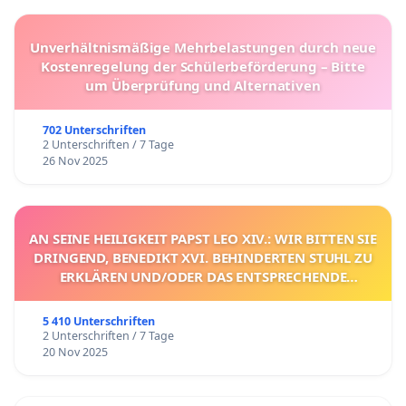
Unverhältnismäßige Mehrbelastungen durch neue
Kostenregelung der Schülerbeförderung – Bitte
um Überprüfung und Alternativen
702 Unterschriften
2 Unterschriften / 7 Tage
26 Nov 2025
AN SEINE HEILIGKEIT PAPST LEO XIV.: WIR BITTEN SIE
DRINGEND, BENEDIKT XVI. BEHINDERTEN STUHL ZU
ERKLÄREN UND/ODER DAS ENTSPRECHENDE
VERFAHREN EINZULEITEN.
5 410 Unterschriften
2 Unterschriften / 7 Tage
20 Nov 2025