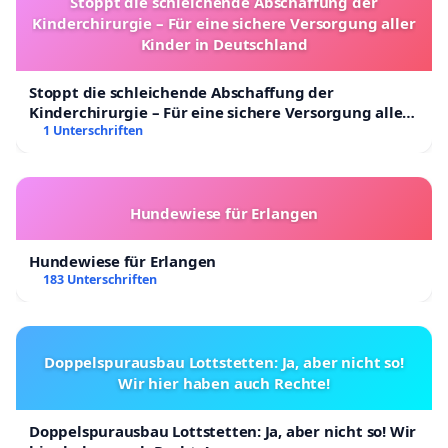
Stoppt die schleichende Abschaffung der
Kinderchirurgie – Für eine sichere Versorgung aller
Kinder in Deutschland
Stoppt die schleichende Abschaffung der
Kinderchirurgie – Für eine sichere Versorgung aller
Kinder in Deutschland
1 Unterschriften
Hundewiese für Erlangen
Hundewiese für Erlangen
183 Unterschriften
Doppelspurausbau Lottstetten: Ja, aber nicht so!
Wir hier haben auch Rechte!
Doppelspurausbau Lottstetten: Ja, aber nicht so! Wir