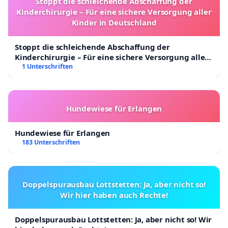
Stoppt die schleichende Abschaffung der
Kinderchirurgie – Für eine sichere Versorgung aller
Kinder in Deutschland
Stoppt die schleichende Abschaffung der
Kinderchirurgie – Für eine sichere Versorgung aller
Kinder in Deutschland
1 Unterschriften
Hundewiese für Erlangen
Hundewiese für Erlangen
183 Unterschriften
Doppelspurausbau Lottstetten: Ja, aber nicht so!
Wir hier haben auch Rechte!
Doppelspurausbau Lottstetten: Ja, aber nicht so! Wir