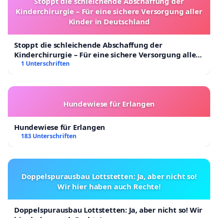
Stoppt die schleichende Abschaffung der
Kinderchirurgie – Für eine sichere Versorgung aller
Kinder in Deutschland
Stoppt die schleichende Abschaffung der
Kinderchirurgie – Für eine sichere Versorgung aller
Kinder in Deutschland
1 Unterschriften
Hundewiese für Erlangen
Hundewiese für Erlangen
183 Unterschriften
Doppelspurausbau Lottstetten: Ja, aber nicht so!
Wir hier haben auch Rechte!
Doppelspurausbau Lottstetten: Ja, aber nicht so! Wir