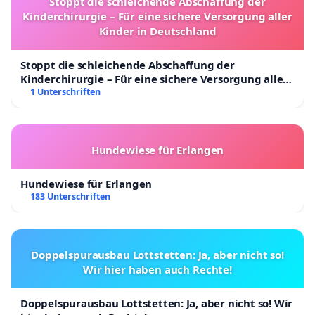
Stoppt die schleichende Abschaffung der
Kinderchirurgie – Für eine sichere Versorgung aller
Kinder in Deutschland
Stoppt die schleichende Abschaffung der
Kinderchirurgie – Für eine sichere Versorgung aller
Kinder in Deutschland
1 Unterschriften
Hundewiese für Erlangen
Hundewiese für Erlangen
183 Unterschriften
Doppelspurausbau Lottstetten: Ja, aber nicht so!
Wir hier haben auch Rechte!
Doppelspurausbau Lottstetten: Ja, aber nicht so! Wir