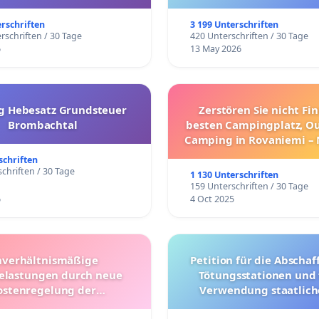
trararen Erkrankungen
erschriften
3 199 Unterschriften
rschriften / 30 Tage
420 Unterschriften / 30 Tage
6
13 May 2026
g Hebesatz Grundsteuer
Zerstören Sie nicht Fi
Brombachtal
besten Campingplatz, O
Camping in Rovaniemi –
Umzug!
schriften
chriften / 30 Tage
1 130 Unterschriften
159 Unterschriften / 30 Tage
6
4 Oct 2025
verhältnismäßige
Petition für die Abschaffung der
lastungen durch neue
Tötungsstationen und 
ostenregelung der
Verwendung staatlich
beförderung – Bitte um
kommunaler Mittel zur P