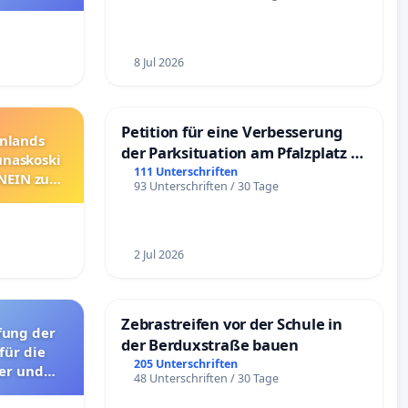
8 Jul 2026
Petition für eine Verbesserung
nnlands
der Parksituation am Pfalzplatz in
unaskoski
Mannheim
111 Unterschriften
 NEIN zum
93 Unterschriften / 30 Tage
2 Jul 2026
Zebrastreifen vor der Schule in
der Berduxstraße bauen
für die
205 Unterschriften
er und
48 Unterschriften / 30 Tage
rävention