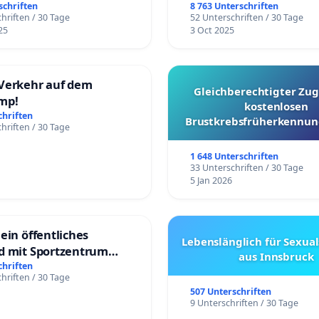
üfung und Alternativen
schriften
8 763 Unterschriften
hriften / 30 Tage
52 Unterschriften / 30 Tage
25
3 Oct 2025
Verkehr auf dem
Gleichberechtigter Zug
mp!
kostenlosen
chriften
Brustkrebsfrüherkennung
hriften / 30 Tage
Kantonen
1 648 Unterschriften
33 Unterschriften / 30 Tage
5 Jan 2026
ein öffentliches
Lebenslänglich für Sexual
d mit Sportzentrum
aus Innsbruck
chriften
hriften / 30 Tage
507 Unterschriften
9 Unterschriften / 30 Tage