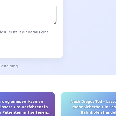
 KI erstellt dir daraus eine
Gestaltung
hrung eines wirksamen
Nach Diegos Tod – Lasst
onate Use-Verfahrens in
mehr Sicherheit in Sc
r Patienten mit seltenen
Bahnhöfen handel