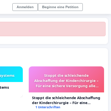
Anmelden
Beginne eine Petition
lsystems
Stoppt die schleichende
Abschaffung der Kinderchirurgie –
Für eine sichere Versorgung aller
stems
Kinder in Deutschland
Stoppt die schleichende Abschaffung
der Kinderchirurgie – Für eine
sichere Versorgung aller Kinder in
1 Unterschriften