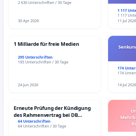
und ul
2 630 Unterschriften / 30 Tage
1 117 Unt
1 117 Unte
30 Apr 2026
11 Jul 202
1 Milliarde für freie Medien
Senkun
295 Unterschriften
195 Unterschriften / 30 Tage
174 Unter
174 Unters
24 Jun 2026
14 Jul 202
Erneute Prüfung der Kündigung
Un
des Rahmenvertrag bei DB
Mehrbe
Fahrwegdienste Gmbh
64 Unterschriften
K
64 Unterschriften / 30 Tage
Schüler