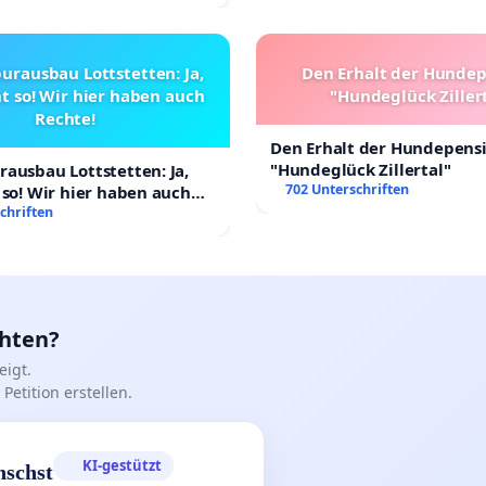
urausbau Lottstetten: Ja,
Den Erhalt der Hunde
t so! Wir hier haben auch
"Hundeglück Ziller
Rechte!
Den Erhalt der Hundepens
"Hundeglück Zillertal"
ausbau Lottstetten: Ja,
702 Unterschriften
 so! Wir hier haben auch
chriften
chten?
igt.
Petition erstellen.
KI-gestützt
nschst