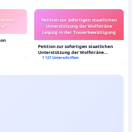
Deutschland
pension
Petition zur sofortigen staatlichen
tal"
Unterstützung der Wolfsträne
Leipzig in der Trauerbewältigung
ion
Petition zur sofortigen staatlichen
Unterstützung der Wolfsträne
Leipzig in der Trauerbewältigung
1 127 Unterschriften