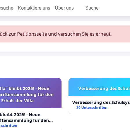
esuche
Kontaktiere uns
Über uns
Suche
rück zur Petitionsseite und versuchen Sie es erneut.
lla" bleibt 2025! - Neue
Verbesserung des Schu
hriftensammlung für den
Erhalt der Villa
Verbesserung des Schulsy
20 Unterschriften
 bleibt 2025! - Neue
iftensammlung für den
Villa
rschriften