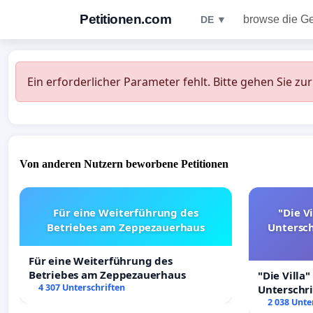
Petitionen.com
browse die G
DE ▼
Ein erforderlicher Parameter fehlt. Bitte gehen Sie zu
Von anderen Nutzern beworbene Petitionen
Für eine Weiterführung des
"Die Vi
Betriebes am Zeppezauerhaus
Untersc
Für eine Weiterführung des
Betriebes am Zeppezauerhaus
"Die Villa"
4 307 Unterschriften
Unterschr
Erhalt der 
2 038 Unte