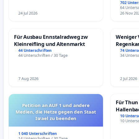
Überpr
702 Unter
64 Untersc
24 Jul 2026
26 Nov 20
Für Ausbau Ennstalradweg zw
Weniger 
Kleinreifling und Altenmarkt
Regenka
44 Unterschriften
74 Unters
44 Unterschriften / 30 Tage
34 Untersc
7 Aug 2026
2 Jul 2026
Für Thun 
Petition an AUF 1 und andere
Hallenba
Medien, die Hetze gegen den Staat
schaffen
10 Unters
Israel zu beenden
10 Untersc
1 040 Unterschriften
14 Unterschriften / 30 Tage