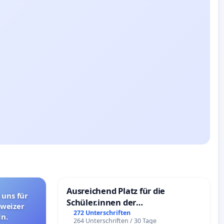
Ausreichend Platz für die
 uns für
Schüler.innen der
hweizer
Schönbergschule
272 Unterschriften
n.
264 Unterschriften / 30 Tage