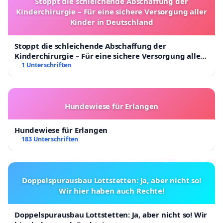
Stoppt die schleichende Abschaffung der
Kinderchirurgie – Für eine sichere Versorgung aller
Kinder in Deutschland
Stoppt die schleichende Abschaffung der
Kinderchirurgie – Für eine sichere Versorgung aller
Kinder in Deutschland
1 Unterschriften
Hundewiese für Erlangen
Hundewiese für Erlangen
183 Unterschriften
Doppelspurausbau Lottstetten: Ja, aber nicht so!
Wir hier haben auch Rechte!
Doppelspurausbau Lottstetten: Ja, aber nicht so! Wir