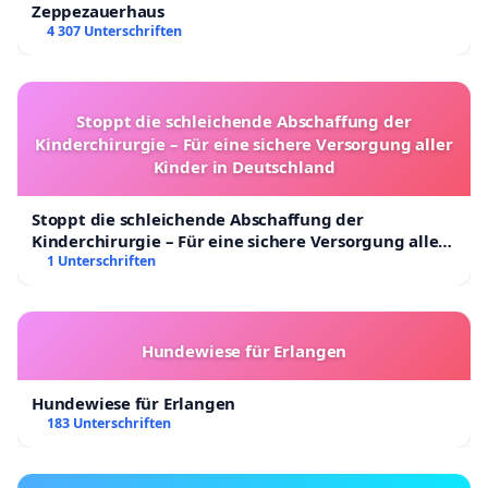
Zeppezauerhaus
4 307 Unterschriften
Stoppt die schleichende Abschaffung der
Kinderchirurgie – Für eine sichere Versorgung aller
Kinder in Deutschland
Stoppt die schleichende Abschaffung der
Kinderchirurgie – Für eine sichere Versorgung aller
Kinder in Deutschland
1 Unterschriften
Hundewiese für Erlangen
Hundewiese für Erlangen
183 Unterschriften