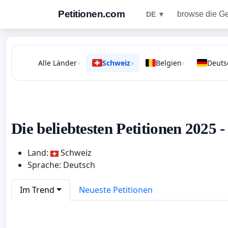
Petitionen.com
browse die G
DE ▼
Alle Länder
Schweiz
Belgien
Deuts
›
›
›
Die beliebtesten Petitionen 2025 
Land:
Schweiz
Sprache: Deutsch
Im Trend
Neueste Petitionen