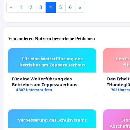
«
1
2
3
4
5
6
»
Von anderen Nutzern beworbene Petitionen
Für eine Weiterführung des
Den Er
Betriebes am Zeppezauerhaus
"Hu
Für eine Weiterführung des
Den Erhal
Betriebes am Zeppezauerhaus
"Hundeglüc
4 307 Unterschriften
702 Unters
Verbesserung des Schulsystems
Sto
Abschaff