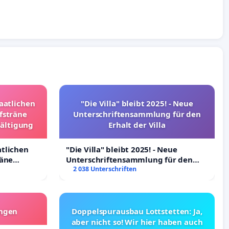
taatlichen
"Die Villa" bleibt 2025! - Neue
fsträne
Unterschriftensammlung für den
wältigung
Erhalt der Villa
atlichen
"Die Villa" bleibt 2025! - Neue
räne
Unterschriftensammlung für den
ltigung
Erhalt der Villa
2 038 Unterschriften
angen
Doppelspurausbau Lottstetten: Ja,
aber nicht so! Wir hier haben auch