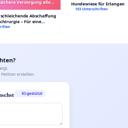
 sichere Versorgung aller
Hundewiese für Erlangen
nder in Deutschland
183 Unterschriften
 schleichende Abschaffung
chirurgie – Für eine
rsorgung aller Kinder in
riften
nd
chten?
igt.
Petition erstellen.
KI-gestützt
nschst