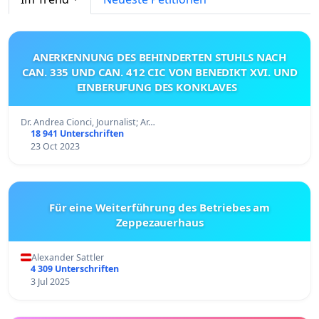
ANERKENNUNG DES BEHINDERTEN STUHLS NACH
CAN. 335 UND CAN. 412 CIC VON BENEDIKT XVI. UND
EINBERUFUNG DES KONKLAVES
Dr. Andrea Cionci, Journalist; Ar…
18 941 Unterschriften
23 Oct 2023
Für eine Weiterführung des Betriebes am
Zeppezauerhaus
Alexander Sattler
4 309 Unterschriften
3 Jul 2025