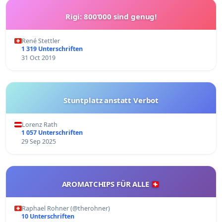
Rigi: 800‘000 sind genug!
René Stettler
1 319 Unterschriften
31 Oct 2019
Stuntplatz anstatt Verbot
Lorenz Rath
1 057 Unterschriften
29 Sep 2025
AROMATCHIPS FÜR ALLE 🇨🇭
Raphael Rohner (@therohner)
10 Unterschriften