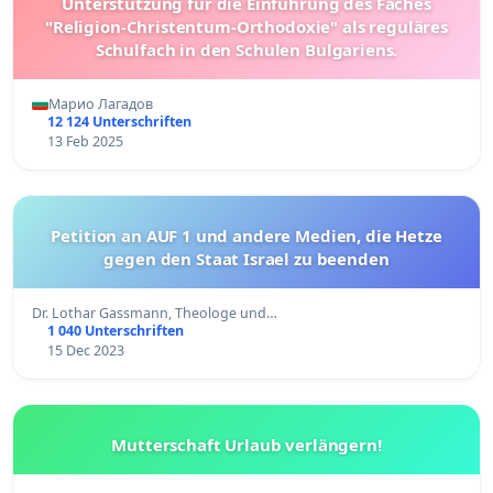
Unterstützung für die Einführung des Faches
"Religion-Christentum-Orthodoxie" als reguläres
Schulfach in den Schulen Bulgariens.
Марио Лагадов
12 124 Unterschriften
13 Feb 2025
Petition an AUF 1 und andere Medien, die Hetze
gegen den Staat Israel zu beenden
Dr. Lothar Gassmann, Theologe und…
1 040 Unterschriften
15 Dec 2023
Mutterschaft Urlaub verlängern!