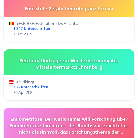
Eine stille Gefahr bedroht ganz Europa
La FAB-BBF (Fédération des Apicul…
4 847 Unterschriften
1 Oct 2025
Petition/ Umfrage zur Wiederbelebung des
Mittelaltermarkts Ehrenberg
Fjøll Vikingr
336 Unterschriften
26 Apr 2025
Endometriose: Der Nationalrat will Forschung über
Endometriose forcieren – der Bundesrat erachtet es
nicht als sinnvoll, das Forschungsthema der