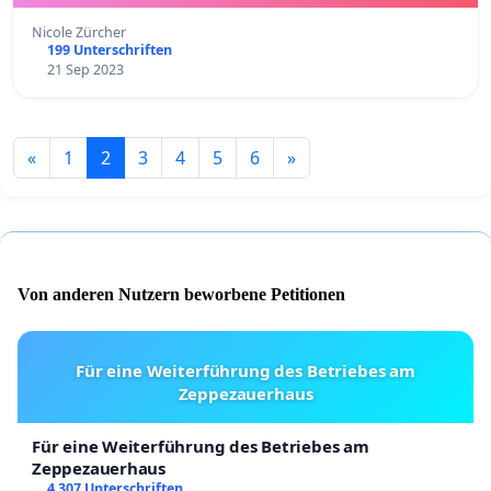
Endometriose politisch vorzugeben.
Nicole Zürcher
199 Unterschriften
21 Sep 2023
«
1
2
3
4
5
6
»
Von anderen Nutzern beworbene Petitionen
Für eine Weiterführung des Betriebes am
Zeppezauerhaus
Für eine Weiterführung des Betriebes am
Zeppezauerhaus
4 307 Unterschriften