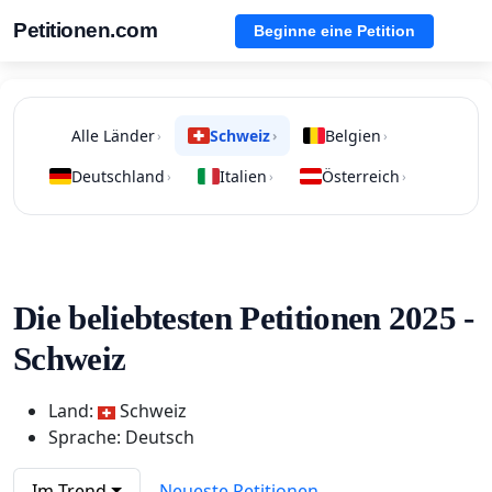
Petitionen.com
Beginne eine Petition
Alle Länder
Schweiz
Belgien
›
›
›
Deutschland
Italien
Österreich
›
›
›
Die beliebtesten Petitionen 2025 -
Schweiz
Land:
Schweiz
Sprache: Deutsch
Im Trend
Neueste Petitionen