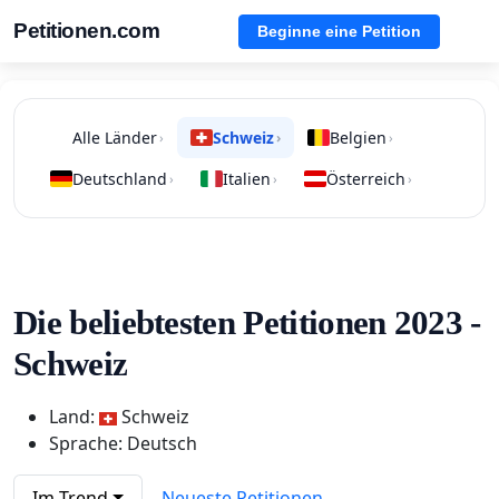
Petitionen.com
Beginne eine Petition
Alle Länder
Schweiz
Belgien
›
›
›
Deutschland
Italien
Österreich
›
›
›
Die beliebtesten Petitionen 2023 -
Schweiz
Land:
Schweiz
Sprache: Deutsch
Im Trend
Neueste Petitionen