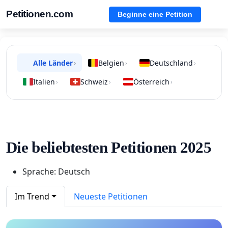
Petitionen.com
Beginne eine Petition
Alle Länder
Belgien
Deutschland
›
›
›
Italien
Schweiz
Österreich
›
›
›
Die beliebtesten Petitionen 2025
Sprache: Deutsch
Im Trend
Neueste Petitionen