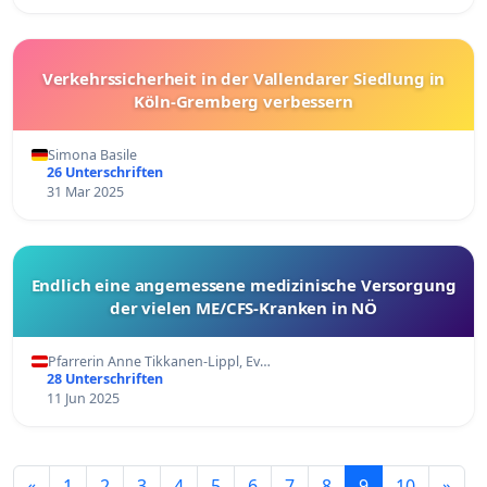
Verkehrssicherheit in der Vallendarer Siedlung in
Köln-Gremberg verbessern
Simona Basile
26 Unterschriften
31 Mar 2025
Endlich eine angemessene medizinische Versorgung
der vielen ME/CFS-Kranken in NÖ
Pfarrerin Anne Tikkanen-Lippl, Ev…
28 Unterschriften
11 Jun 2025
«
1
2
3
4
5
6
7
8
9
10
»