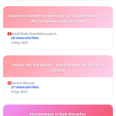
adaptive Verkehrssteuerung zur Staubehebung vor
den Schweizer Alpentunnels
Adolf Flüeli Oberfeldstrasse 9…
28 Unterschriften
4 May 2025
Feiern mit Rücksicht – klare Regeln für Böller in
Obdach
Kerstin Münzer
27 Unterschriften
8 Sep 2025
Hundewiese in Bad Wimpfen