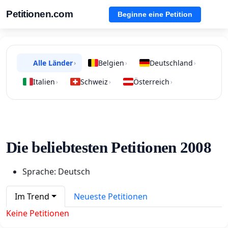
Petitionen.com
Beginne eine Petition
Alle Länder
Belgien
Deutschland
›
›
›
Italien
Schweiz
Österreich
›
›
›
Die beliebtesten Petitionen 2008
Sprache: Deutsch
Im Trend
Neueste Petitionen
Keine Petitionen