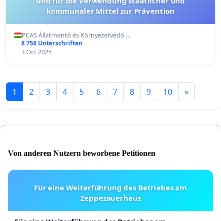
und für die Verwendung staatlicher und
kommunaler Mittel zur Prävention
PCAS Állatmentő és Környezetvédő …
8 758 Unterschriften
3 Oct 2025
1
2
3
4
5
6
7
8
9
10
»
Von anderen Nutzern beworbene Petitionen
Für eine Weiterführung des Betriebes am
Zeppezauerhaus