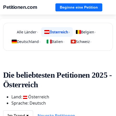
Petitionen.com
Beginne eine Petition
Alle Länder
Österreich
Belgien
›
›
›
Deutschland
Italien
Schweiz
›
›
›
Die beliebtesten Petitionen 2025 -
Österreich
Land:
Österreich
Sprache: Deutsch
Im Trend
Neueste Petitionen