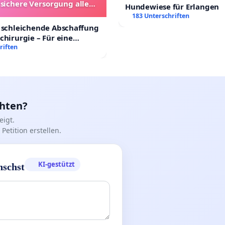
 sichere Versorgung aller
Hundewiese für Erlangen
nder in Deutschland
183 Unterschriften
 schleichende Abschaffung
chirurgie – Für eine
rsorgung aller Kinder in
riften
nd
chten?
igt.
Petition erstellen.
KI-gestützt
nschst