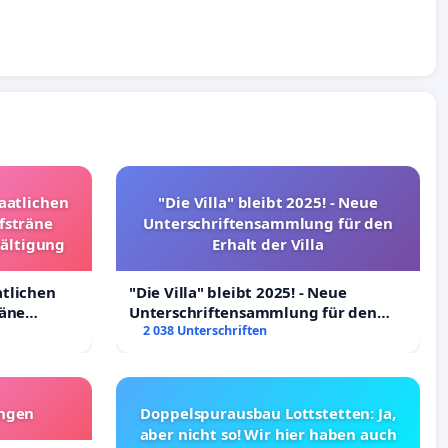
taatlichen
"Die Villa" bleibt 2025! - Neue
fsträne
Unterschriftensammlung für den
wältigung
Erhalt der Villa
atlichen
"Die Villa" bleibt 2025! - Neue
räne
Unterschriftensammlung für den
ltigung
Erhalt der Villa
2 038 Unterschriften
angen
Doppelspurausbau Lottstetten: Ja,
aber nicht so! Wir hier haben auch