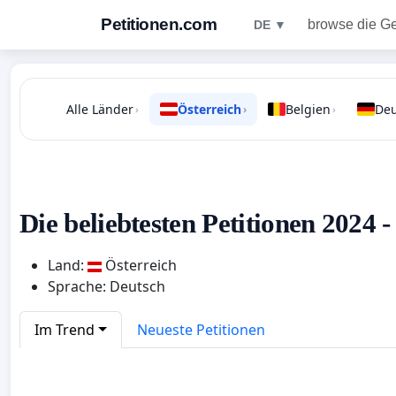
Petitionen.com
browse die G
DE ▼
Alle Länder
Österreich
Belgien
Deu
›
›
›
Die beliebtesten Petitionen 2024 -
Land:
Österreich
Sprache: Deutsch
Im Trend
Neueste Petitionen