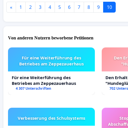
«
1
2
3
4
5
6
7
8
9
10
Von anderen Nutzern beworbene Petitionen
Für eine Weiterführung des
Den Er
Betriebes am Zeppezauerhaus
"Hu
Für eine Weiterführung des
Den Erhal
Betriebes am Zeppezauerhaus
"Hundeglüc
4 307 Unterschriften
702 Unters
Verbesserung des Schulsystems
Sto
Abschaff