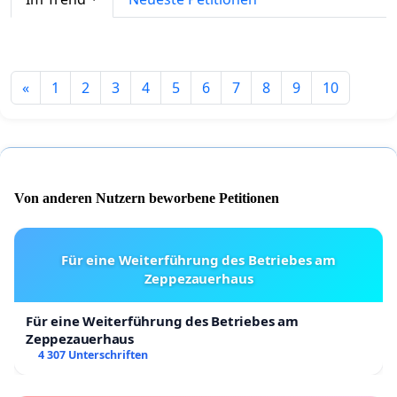
«
1
2
3
4
5
6
7
8
9
10
Von anderen Nutzern beworbene Petitionen
Für eine Weiterführung des Betriebes am
Zeppezauerhaus
Für eine Weiterführung des Betriebes am
Zeppezauerhaus
4 307 Unterschriften