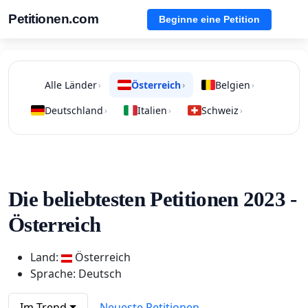
Petitionen.com
Beginne eine Petition
Alle Länder
Österreich
Belgien
›
›
›
Deutschland
Italien
Schweiz
›
›
›
Die beliebtesten Petitionen 2023 -
Österreich
Land:
Österreich
Sprache: Deutsch
Im Trend
Neueste Petitionen